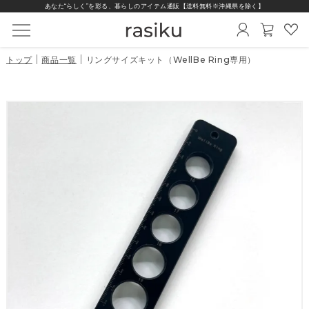
あなた“らしく”を彩る、暮らしのアイテム通販【送料無料※沖縄県を除く】
トップ
商品一覧
リングサイズキット（WellBe Ring専用）
商品一覧
スマートウォッチ
替えベルト
充電器
保護フィルム
インテリア雑貨
シリーズから選ぶ
機能から選ぶ
価格から選ぶ
画面の形から選ぶ
ベルトから選ぶ