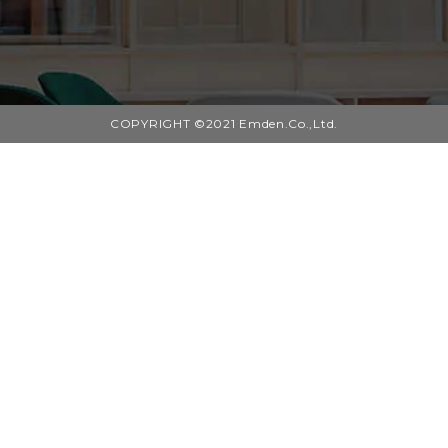
COPYRIGHT ©2021 Emden.Co.,Ltd.