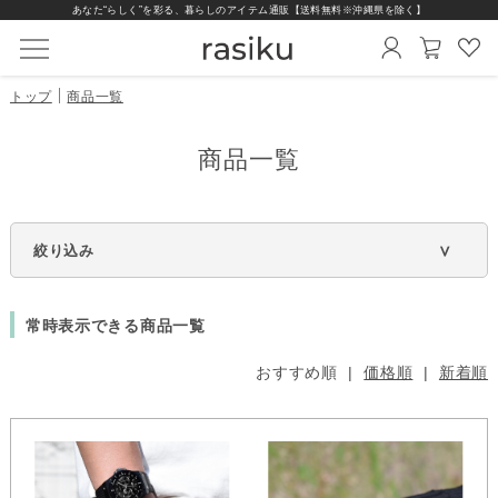
あなた“らしく”を彩る、暮らしのアイテム通販【送料無料※沖縄県を除く】
トップ
商品一覧
商品一覧
スマートウォッチ
商品一覧
替えベルト
充電器
保護フィルム
絞り込み
インテリア雑貨
常時表示できる商品一覧
シリーズから選ぶ
機能から選ぶ
おすすめ順 |
価格順
|
新着順
価格から選ぶ
画面の形から選ぶ
ベルトから選ぶ