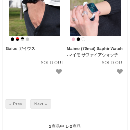
色から選ぶ
特集記事
育児をサポートする便利機能7選
自分だけの推しウォッチを作ろう
Gaius-ガイウス
Maimo (70mai) Saphir Watch
-マイモ サファイアウォッチ
SOLD OUT
SOLD OUT
お客様レビュー
ショッピングガイド
よくある質問
rasikuについて
« Prev
Next »
お問い合わせ
2
商品中
1-2
商品