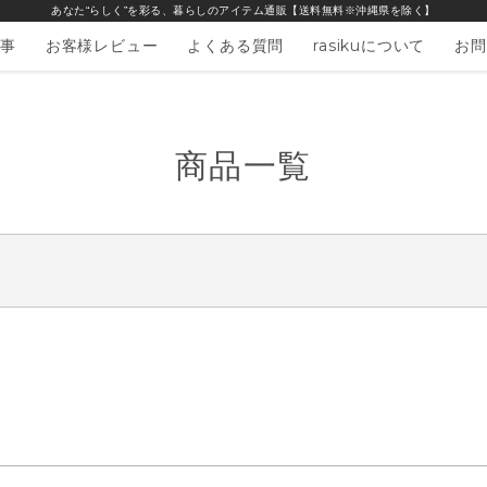
あなた“らしく”を彩る、暮らしのアイテム通販【送料無料※沖縄県を除く】
事
お客様レビュー
よくある質問
rasikuについて
お問
商品一覧