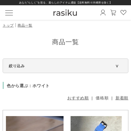
あなた“らしく”を彩る、暮らしのアイテム通販【送料無料※沖縄県を除く】
トップ
商品一覧
商品一覧
スマートウォッチ
商品一覧
替えベルト
充電器
保護フィルム
絞り込み
インテリア雑貨
色から選ぶ：ホワイト
シリーズから選ぶ
機能から選ぶ
おすすめ順
| 価格順 |
新着順
価格から選ぶ
画面の形から選ぶ
ベルトから選ぶ