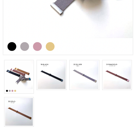
色から選ぶ
特集記事
育児をサポートする便利機能7選
自分だけの推しウォッチを作ろう
お客様レビュー
ショッピングガイド
よくある質問
rasikuについて
お問い合わせ