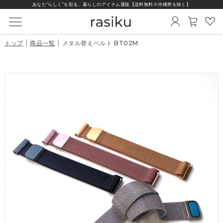
あなた“らしく”を彩る、暮らしのアイテム通販【送料無料※沖縄県を除く】
トップ
商品一覧
メタル替えベルト BT02M
商品一覧
スマートウォッチ
替えベルト
充電器
保護フィルム
インテリア雑貨
シリーズから選ぶ
機能から選ぶ
価格から選ぶ
画面の形から選ぶ
ベルトから選ぶ