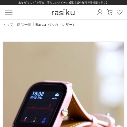
あなた“らしく”を彩る、暮らしのアイテム通販【送料無料※沖縄県を除く】
トップ
商品一覧
Barca-バルカ（レザー）
商品一覧
スマートウォッチ
替えベルト
充電器
保護フィルム
インテリア雑貨
シリーズから選ぶ
機能から選ぶ
価格から選ぶ
画面の形から選ぶ
ベルトから選ぶ